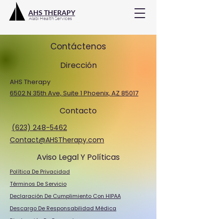
AHS THERAPY
Alabi Health Services
Contáctenos
Dirección
AHS Therapy
6502 N 35th Ave, Suite 1 Phoenix, AZ 85017
Contacto
(623) 248-5462
Contact@AHSTherapy.com
Aviso Legal Y Políticas
Política De Privacidad
Términos De Servicio
Declaración De Cumplimiento Con HIPAA
Descargo De Responsabilidad Médica