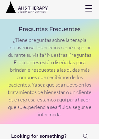
AHS THERAPY
Alabi Health Services
Preguntas Frecuentes
¿Tiene preguntas sobre la terapia
intravenosa, los precios o qué esperar
durante su visita? Nuestras Preguntas
Frecuentes están diseñadas para
brindarle respuestas a las dudas más
comunes que recibimos de los
pacientes. Ya sea que sea nuevo en los
tratamientos de bienestar o un cliente
que regresa, estamos aquí para hacer
que su experiencia sea fluida, segura e
informada.