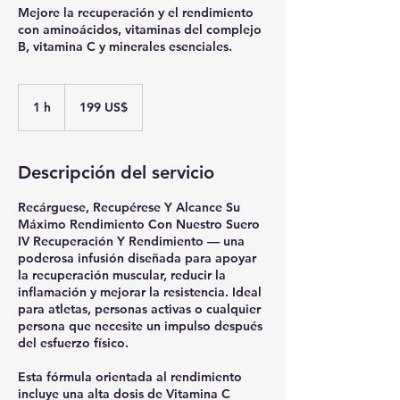
Mejore la recuperación y el rendimiento
con aminoácidos, vitaminas del complejo
B, vitamina C y minerales esenciales.
199
dólares
1 h
1
199 US$
estadounidenses
Descripción del servicio
Recárguese, Recupérese Y Alcance Su
Máximo Rendimiento Con Nuestro Suero
IV Recuperación Y Rendimiento — una
poderosa infusión diseñada para apoyar
la recuperación muscular, reducir la
inflamación y mejorar la resistencia. Ideal
para atletas, personas activas o cualquier
persona que necesite un impulso después
del esfuerzo físico.
Esta fórmula orientada al rendimiento
incluye una alta dosis de Vitamina C